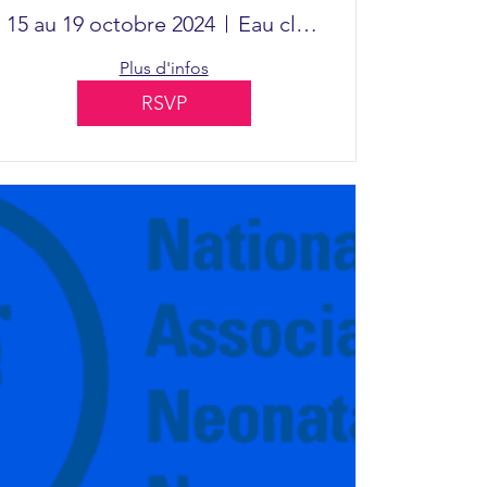
infirmières
ire en ligne via Zoom
15 au 19 octobre 2024
Eau claire
praticiennes en
Plus d'infos
néonatalogie : mise
RSVP
à jour et examen
cliniques