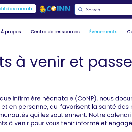
Profil des membres
À propos
Centre de ressources
Événements
C
 à venir et passe
que infirmière néonatale (CoNP), nous do
ls et en personne, qui favorisent la santé d
mmunautés qui les soutiennent. Notre calen
s à venir pour vous tenir informé et engagé