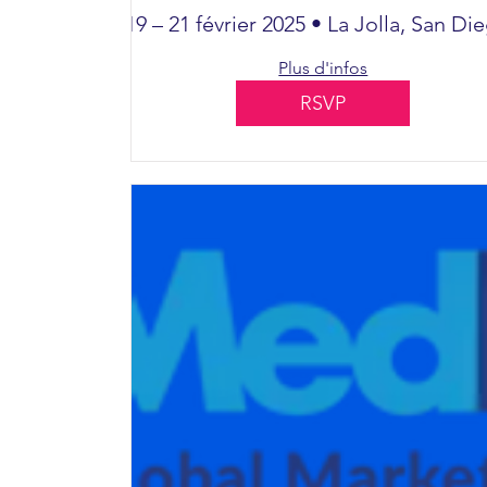
INTERNATIONALE
19 – 21 février 2025 • La Jolla, San Di
SUR LE CERVEAU
Plus d'infos
DU NOUVEAU-NÉ
RSVP