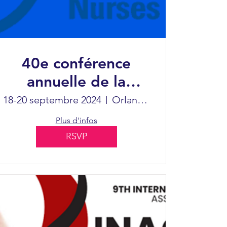
40e conférence
annuelle de la
NANN
18-20 septembre 2024
Orlando
Plus d'infos
RSVP