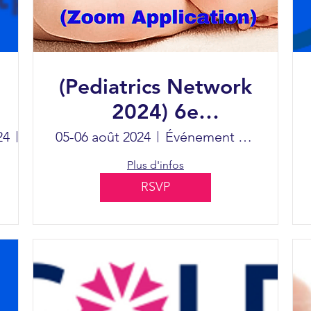
(Pediatrics Network
2024) 6e
Conférence virtuelle
24
Orlando
05-06 août 2024
Événement en ligne (application Zoom)
mondiale sur la
Plus d'infos
pédiatrie et la
RSVP
néonatologie