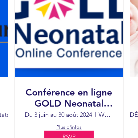
Conférence en ligne
GOLD Neonatal
2024
tats-Unis
Du 3 juin au 30 août 2024
La Nouvelle-Orléans
Webinaire
5-8 D
Plus d'infos
RSVP