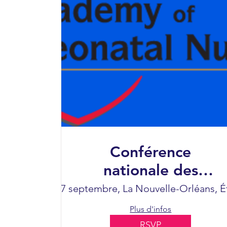
Conférence
nationale des
infirmières en
Du 4 au 7 septembre, La Nouvelle-Orléans, É
néonatalogie de
Plus d'infos
l'automne 2024
RSVP