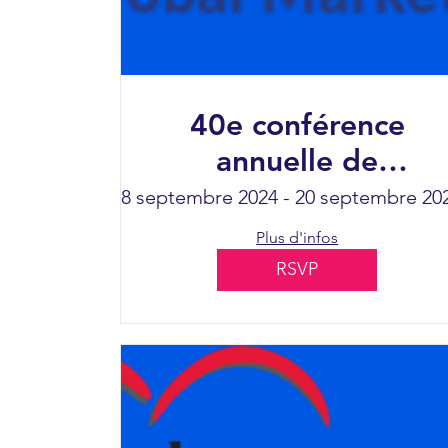
40e conférence
annuelle de
l'Association
18 septembre 2024 - 20 septembre 20
nationale des
Plus d'infos
infirmières
RSVP
néonatales (NANN)