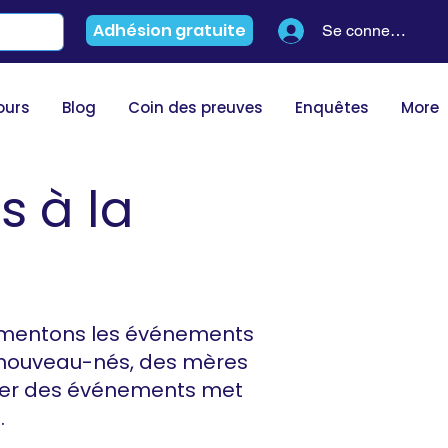
Adhésion gratuite
Se connecter
ours
Blog
Coin des preuves
Enquêtes
More
s à la
cumentons les événements
es nouveau-nés, des mères
drier des événements met
.