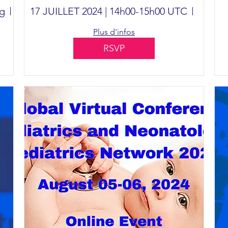
nouveau-nés :
eg
San Diego
17 JUILLET 2024 | 14h00-15h00 UTC
Webina
l'oxygène et le
Plus d'infos
nouveau-né petit et
RSVP
malade