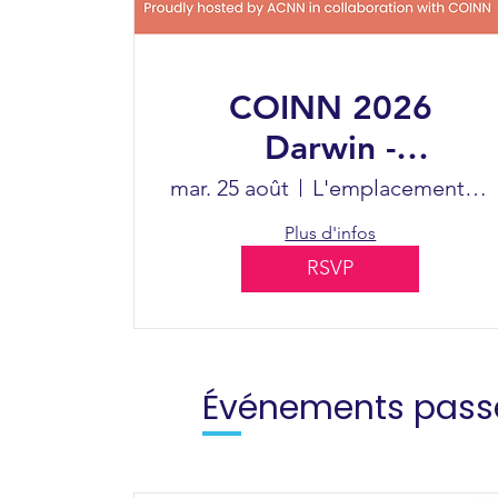
COINN 2026
Darwin -
Transformer les
mar. 25 août
L'emplacement est à déterminer
soins néonatals :
Plus d'infos
innover, influencer,
RSVP
inspirer
Événements pass