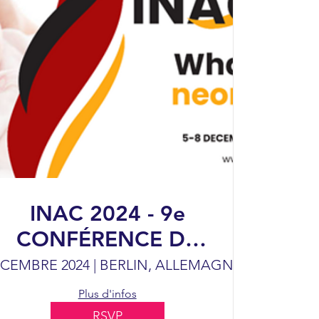
INAC 2024 - 9e
CONFÉRENCE DE
L'ASSOCIATION
ÉCEMBRE 2024 | BERLIN, ALLEMAGNE
Berlin
INTERNATIONALE
Plus d'infos
DE
RSVP