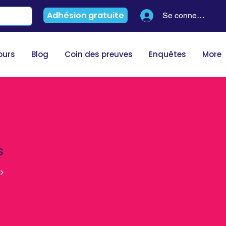
Adhésion gratuite
Se connecter
ours
Blog
Coin des preuves
Enquêtes
More
s