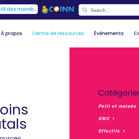
Profil des membres
À propos
Centre de ressources
Événements
C
Catégorie
soins
Petit et malade
tals
KMC
Effectifs
ources,