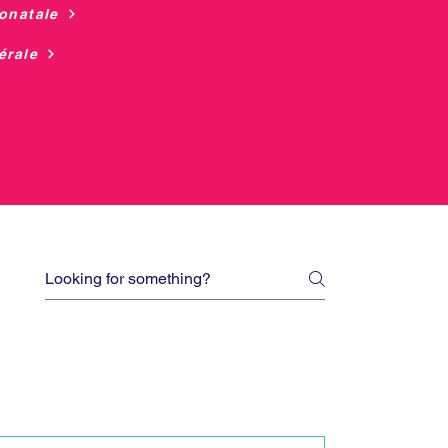
onatale
érale