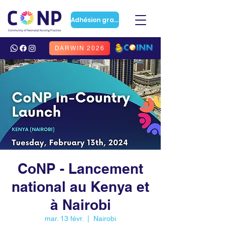
Adhésion gratuite
DARWIN 2026
CoNP - Lancement
national au Kenya et
à Nairobi
mar. 13 févr.
  |  
Nairobi