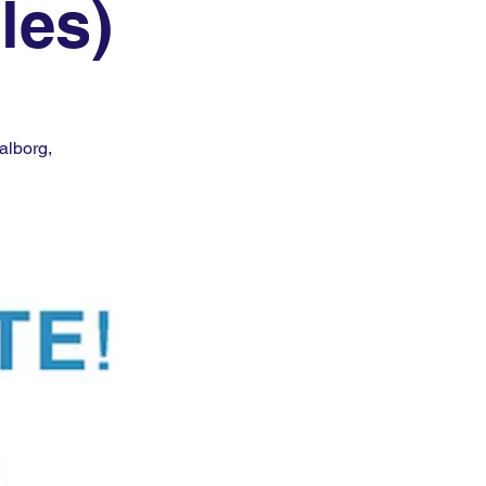
les)
alborg,