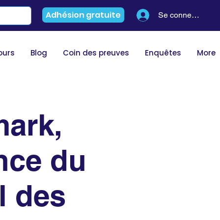
Adhésion gratuite
Se connecter
ours
Blog
Coin des preuves
Enquêtes
More
ark,
nce du
l des