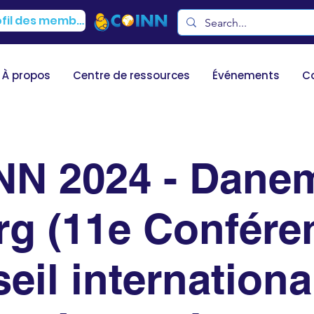
Profil des membres
À propos
Centre de ressources
Événements
C
NN 2024 - Danem
rg (11e Confére
eil internationa