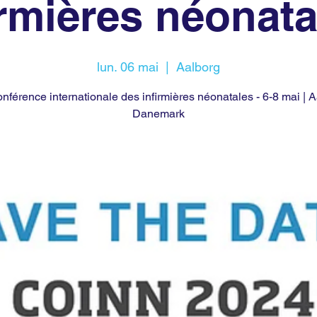
irmières néonata
lun. 06 mai
  |  
Aalborg
nférence internationale des infirmières néonatales - 6-8 mai | A
Danemark